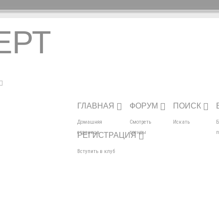
ЕРТ
ГЛАВНАЯ
ФОРУМ
ПОИСК
Домашняя
Смотреть
Искать
Б
страница
тренды
п
РЕГИСТРАЦИЯ
Вступить в клуб