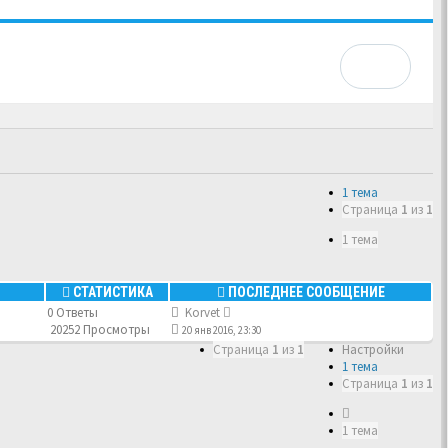
1 тема
Страница
1
из
1
1 тема
СТАТИСТИКА
ПОСЛЕДНЕЕ СООБЩЕНИЕ
0 Ответы
Korvet
20252 Просмотры
20 янв 2016, 23:30
Страница
1
из
1
Настройки
1 тема
Страница
1
из
1
1 тема