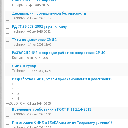
СМИС Главгосэкспертиза
шнырь
- 25 фев 2015, 18:05
Декларации промышленной безопасности
Technic4
- 21 янв 2016, 13:25
РД 78.36.003-2002 утратил силу
Technic4
- 06 дек 2016, 10:22
ТУ на подключение СМИС
Technic4
- 14 ноя 2016, 15:40
РАЗЪЯСНЕНИЯ о порядке работ по внедрению СМИС
Korean
- 19 авг 2015, 00:57
СМИС в Рупор
Technic4
- 10 мар 2016, 15:28
Разработка СМИС, этапы проектирования и реализации.
1
2
3
4
-=ZOLOTO=-
- 21 окт 2014, 16:55
Временные требования в ГОСТ Р 22.1.14-2013
Technic4
- 22 янв 2016, 14:00
Интеграция СМИС и SCADA систем по "верхнему уровню"?
Technic4
- 21 янв 2016, 10:25