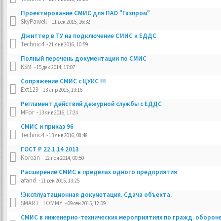
Проектирование СМИС для ПАО "Газпром"
SkyPawell
- 11 дек 2015, 16:32
Джиттер в ТУ на подключение СМИС к ЕДДС
Technic4
- 21 янв 2016, 10:59
Полный перечень документации по СМИС
KSM
- 15 дек 2014, 17:07
Сопряжение СМИС с ЦУКС !!!
Ext123
- 13 апр 2015, 13:16
Регламент действий дежурной службы с ЕДДС
MFor
- 13 янв 2016, 17:24
СМИС и приказ 96
Technic4
- 13 янв 2016, 08:48
ГОСТ Р 22.1.14 2013
Korean
- 12 ноя 2014, 00:50
Расширение СМИС в пределах одного предприятия
afand
- 11 дек 2015, 13:25
!Эксплуатационная докуметация. Сдача объекта.
SMART_TOMMY
- 09 сен 2015, 12:09
СМИС в инженерно-технических мероприятиях по гражд. оборон