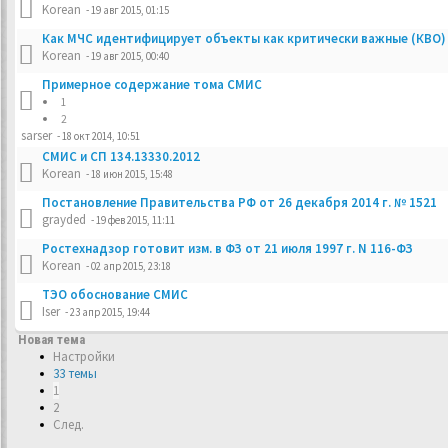
Korean
- 19 авг 2015, 01:15
Как МЧС идентифицирует объекты как критически важные (КВО)
Korean
- 19 авг 2015, 00:40
Примерное содержание тома СМИС
1
2
sarser
- 18 окт 2014, 10:51
СМИС и СП 134.13330.2012
Korean
- 18 июн 2015, 15:48
Постановление Правительства РФ от 26 декабря 2014 г. № 1521
grayded
- 19 фев 2015, 11:11
Ростехнадзор готовит изм. в ФЗ от 21 июля 1997 г. N 116-ФЗ
Korean
- 02 апр 2015, 23:18
ТЭО обоснование СМИС
Iser
- 23 апр 2015, 19:44
Новая тема
Настройки
33 темы
1
2
След.