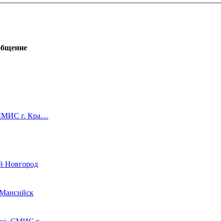
общение
 СМИС г. Кра…
й Новгород
-Мансийск