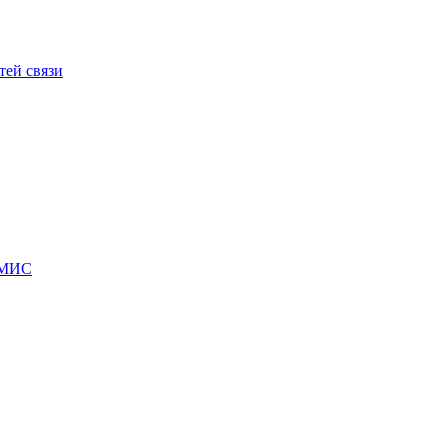
ей связи
СМИС