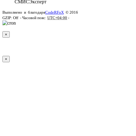
СМИС
Эксперт
Выполнено
и
благодаря
CodeRFoX
© 2016
GZIP: Off
- Часовой пояс:
UTC+04:00
-
×
×