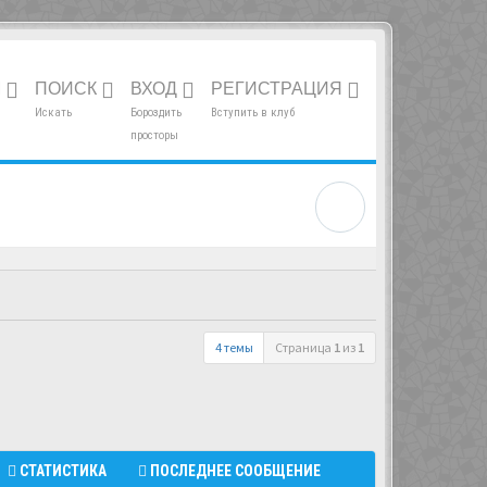
М
ПОИСК
ВХОД
РЕГИСТРАЦИЯ
Искать
Бороздить
Вступить в клуб
просторы
4 темы
Страница
1
из
1
СТАТИСТИКА
ПОСЛЕДНЕЕ СООБЩЕНИЕ