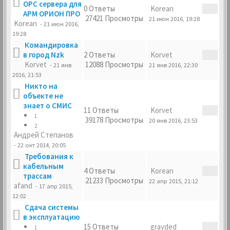
OPC сервера для
0 Ответы
Korean
АРМ ОРИОН ПРО
27421 Просмотры
21 июн 2016, 19:28
Korean
- 21 июн 2016,
19:28
Командировка
в город Nzk
2 Ответы
Korvet
Korvet
12088 Просмотры
- 21 янв
21 янв 2016, 22:30
2016, 21:53
Никто на
объекте не
знает о СМИС
11 Ответы
Korvet
1
39178 Просмотры
20 янв 2016, 23:53
2
Андрей Степанов
- 22 окт 2014, 20:05
Требования к
кабельным
4 Ответы
Korean
трассам
21233 Просмотры
22 апр 2015, 21:12
afand
- 17 апр 2015,
12:02
Сдача системы
в эксплуатацию
15 Ответы
grayded
1