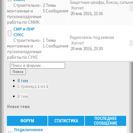
Защитные шкафы, боксы, сальн
Строительно-
2 Темы
Korvet
монтажные и
5 Сообщения
20 янв 2016, 23:36
пусконаладочные
работы по СМИК
СМР и ПНР
СУКС
Радиосвязь подземная
Строительно-
1 Темы
Korvet
монтажные и
1 Сообщения
20 янв 2016, 23:30
пусконаладочные
работы по СУКС
Поиск
8 тем
Страница
1
из
1
8 тем
Новая тема
ПОСЛЕДНЕЕ
ФОРУМ
СТАТИСТИКА
СООБЩЕНИЕ
Подключение