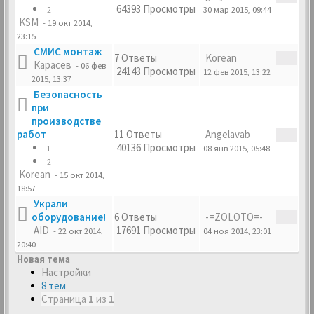
64393 Просмотры
30 мар 2015, 09:44
2
KSM
- 19 окт 2014,
23:15
СМИС монтаж
7 Ответы
Korean
Карасев
- 06 фев
24143 Просмотры
12 фев 2015, 13:22
2015, 13:37
Безопасность
при
производстве
работ
11 Ответы
Angelavab
40136 Просмотры
08 янв 2015, 05:48
1
2
Korean
- 15 окт 2014,
18:57
Украли
оборудование!
6 Ответы
-=ZOLOTO=-
AID
17691 Просмотры
- 22 окт 2014,
04 ноя 2014, 23:01
20:40
Новая тема
Настройки
8 тем
Страница
1
из
1