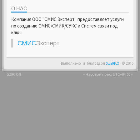
О НАС
Компания ООО "СМИС Эксперт" предоставляет услуги
по созданию СМИС/СМИК/СУКС и Систем связи под
ключ.
СМИС
Эксперт
Выполнено
и
благодаря
© 2016
CodeRFoX
GZIP: Off
- Часовой пояс:
UTC+04:00
-