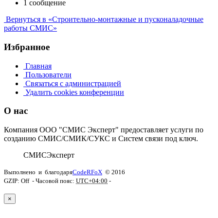
1 сообщение
Вернуться в «Строительно-монтажные и пусконаладочные
работы СМИС»
Избранное
Главная
Пользователи
Связаться с администрацией
Удалить cookies конференции
О нас
Компания ООО "СМИС Эксперт" предоставляет услуги по
созданию СМИС/СМИК/СУКС и Систем связи под ключ.
СМИС
Эксперт
Выполнено
и
благодаря
CodeRFoX
© 2016
GZIP: Off
- Часовой пояс:
UTC+04:00
-
×