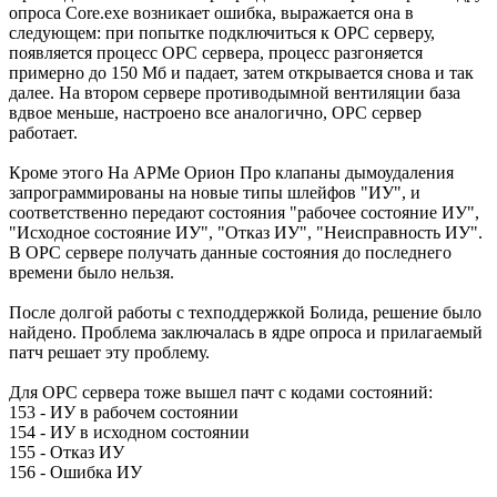
опроса Core.exe возникает ошибка, выражается она в
следующем: при попытке подключиться к OPC серверу,
появляется процесс OPC сервера, процесс разгоняется
примерно до 150 Мб и падает, затем открывается снова и так
далее. На втором сервере противодымной вентиляции база
вдвое меньше, настроено все аналогично, OPC сервер
работает.
Кроме этого На АРМе Орион Про клапаны дымоудаления
запрограммированы на новые типы шлейфов "ИУ", и
соответственно передают состояния "рабочее состояние ИУ",
"Исходное состояние ИУ", "Отказ ИУ", "Неисправность ИУ".
В OPC сервере получать данные состояния до последнего
времени было нельзя.
После долгой работы с техподдержкой Болида, решение было
найдено. Проблема заключалась в ядре опроса и прилагаемый
патч решает эту проблему.
Для OPC сервера тоже вышел пачт с кодами состояний:
153 - ИУ в рабочем состоянии
154 - ИУ в исходном состоянии
155 - Отказ ИУ
156 - Ошибка ИУ