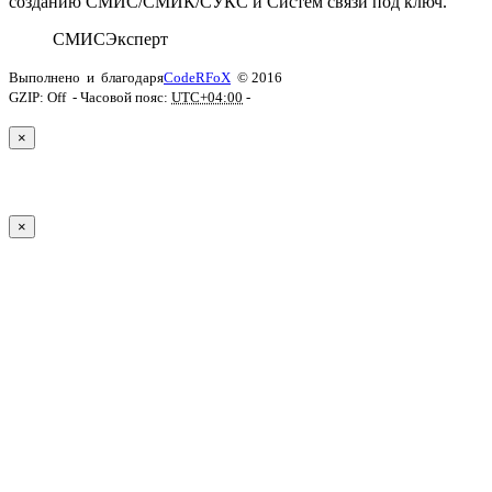
созданию СМИС/СМИК/СУКС и Систем связи под ключ.
СМИС
Эксперт
Выполнено
и
благодаря
CodeRFoX
© 2016
GZIP: Off
- Часовой пояс:
UTC+04:00
-
×
×