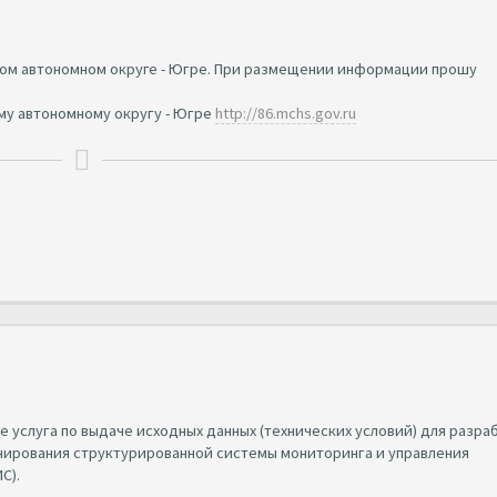
ком автономном округе - Югре. При размещении информации прошу
му автономному округу - Югре
http://86.mchs.gov.ru
де услуга по выдаче исходных данных (технических условий) для разра
ирования структурированной системы мониторинга и управления
С).