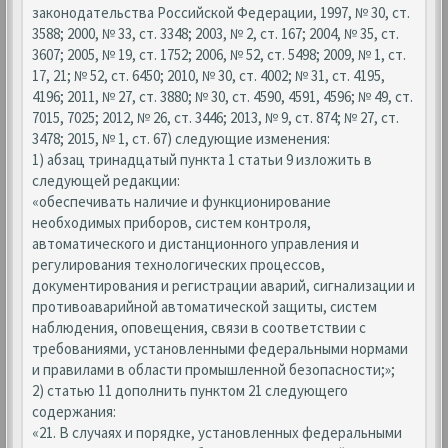
законодательства Российской Федерации, 1997, № 30, ст.
3588; 2000, № 33, ст. 3348; 2003, № 2, ст. 167; 2004, № 35, ст.
3607; 2005, № 19, ст. 1752; 2006, № 52, ст. 5498; 2009, № 1, ст.
17, 21; № 52, ст. 6450; 2010, № 30, ст. 4002; № 31, ст. 4195,
4196; 2011, № 27, ст. 3880; № 30, ст. 4590, 4591, 4596; № 49, ст.
7015, 7025; 2012, № 26, ст. 3446; 2013, № 9, ст. 874; № 27, ст.
3478; 2015, № 1, ст. 67) следующие изменения:
1) абзац тринадцатый пункта 1 статьи 9 изложить в
следующей редакции:
«обеспечивать наличие и функционирование
необходимых приборов, систем контроля,
автоматического и дистанционного управления и
регулирования технологических процессов,
документирования и регистрации аварий, сигнализации и
противоаварийной автоматической защиты, систем
наблюдения, оповещения, связи в соответствии с
требованиями, установленными федеральными нормами
и правилами в области промышленной безопасности;»;
2) статью 11 дополнить пунктом 21 следующего
содержания:
«21. В случаях и порядке, установленных федеральными