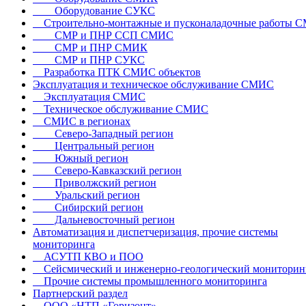
Оборудование СУКС
Строительно-монтажные и пусконаладочные работы 
СМР и ПНР ССП СМИС
СМР и ПНР СМИК
СМР и ПНР СУКС
Разработка ПТК СМИС объектов
Эксплуатация и техническое обслуживание СМИС
Эксплуатация СМИС
Техническое обслуживание СМИС
СМИС в регионах
Северо-Западный регион
Центральный регион
Южный регион
Северо-Кавказский регион
Приволжский регион
Уральский регион
Сибирский регион
Дальневосточный регион
Автоматизация и диспетчеризация, прочие системы
мониторинга
АСУТП КВО и ПОО
Сейсмический и инженерно-геологический мониторин
Прочие системы промышленного мониторинга
Партнерский раздел
ООО «НТП «Горизонт»