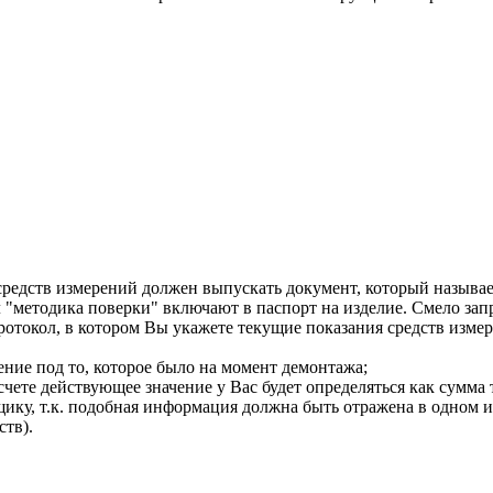
) средств измерений должен выпускать документ, который назыв
л "методика поверки" включают в паспорт на изделие. Смело зап
протокол, в котором Вы укажете текущие показания средств изме
ение под то, которое было на момент демонтажа;
счете действующее значение у Вас будет определяться как сумма
ику, т.к. подобная информация должна быть отражена в одном и
ств).