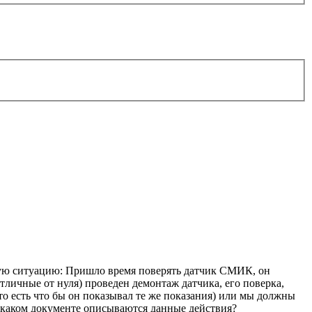
щую ситуацию: Пришло время поверять датчик СМИК, он
тличные от нуля) проведен демонтаж датчика, его поверка,
(то есть что бы он показывал те же показания) или мы должны
В каком документе описываются данные действия?